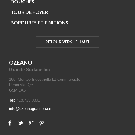
DOUCHES
TOUR DE FOYER
BORDURES ET FINITIONS
RETOUR VERS LE HAUT
OZEANO
Granite Surface Inc.
160, Montée Industrielle-Et-Commerciale
Rimouski, Qc
G5M 1A5
Tel:
418.725.0301
info@ozeanogranite.com