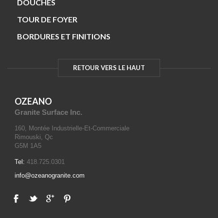
DOUCHES
TOUR DE FOYER
BORDURES ET FINITIONS
RETOUR VERS LE HAUT
OZEANO
Granite Surface Inc.
160, Montée Industrielle-Et-Commerciale
Rimouski, Qc
G5M 1A5
Tel:
418.725.0301
info@ozeanogranite.com