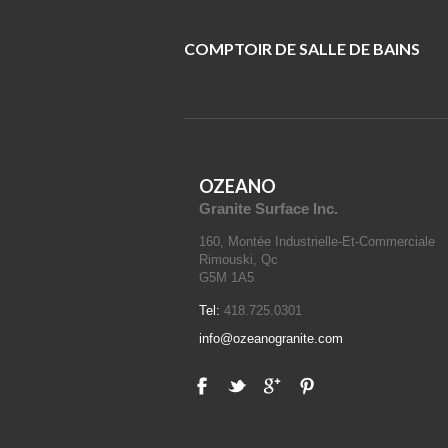
COMPTOIR DE SALLE DE BAINS
OZEANO
Granite Surface Inc.
160, Montée Industrielle-Et-Commerciale
Rimouski, Qc
G5M 1A5
Tel:
418.725.0301
info@ozeanogranite.com