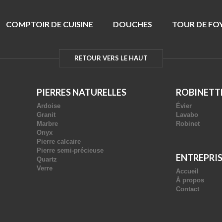
COMPTOIR DE CUISINE
DOUCHES
TOUR DE FO
RETOUR VERS LE HAUT
PIERRES NATURELLES
ROBINETT
Ardoise
Évier
Granit
Lavabo
Marbre
Robinet
Onyx
Pierre calcaire
Pierre semi-précieuse
ENTREPRI
Quartz
Verre
Accueil
À propos
Contact