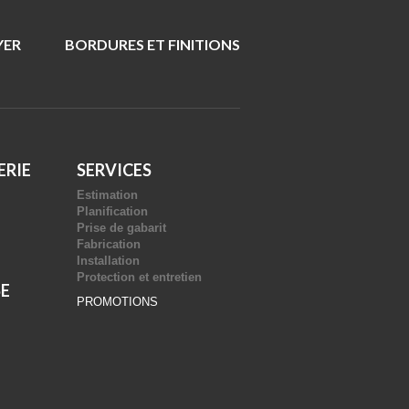
YER
BORDURES ET FINITIONS
ERIE
SERVICES
Estimation
Planification
Prise de gabarit
Fabrication
Installation
Protection et entretien
SE
PROMOTIONS