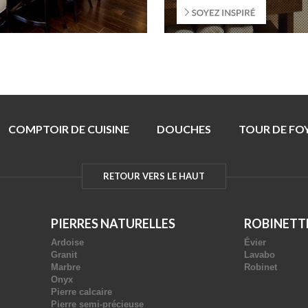
COMPTOIR DE CUISINE
DOUCHES
TOUR DE FO
RETOUR VERS LE HAUT
PIERRES NATURELLES
ROBINETT
Ardoise
Évier
Granit
Lavabo
Marbre
Robinet
Onyx
Pierre calcaire
Pierre semi-précieuse