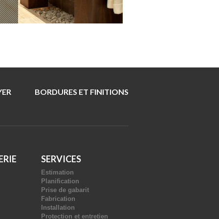
YER
BORDURES ET FINITIONS
ERIE
SERVICES
Estimation
Planification
Prise de gabarit
Fabrication
Installation
Protection et entretien