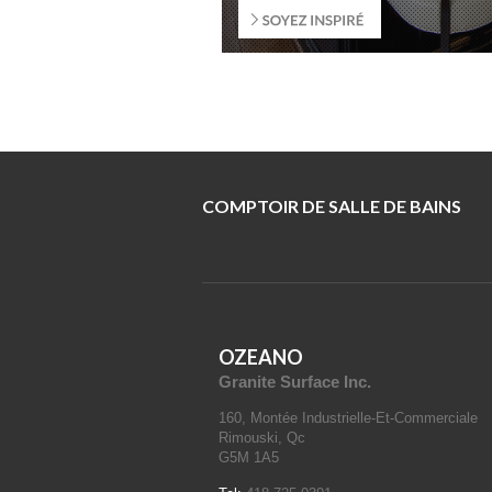
COMPTOIR DE SALLE DE BAINS
OZEANO
Granite Surface Inc.
160, Montée Industrielle-Et-Commerciale
Rimouski, Qc
G5M 1A5